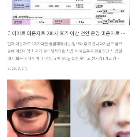
다이어트 마운자로 2회차 후기 아산 천안 온양 마운자로 최저가 진단비용 처방비용 정보 아산페이
현재 마운자로 2회차다들 궁금해하시는 정보라 후기 풉니다지난주 금요
일에 아산지역 최저가 검색해서진료 처방 후 셀프주사 완료진단 시 병원
에서 뽑은 시작 인바디 168cm 에 65kg 물론 옷입고 잰거라1키로 감안
해서3월 6일 1회차 주사 금요일 오후 5시쯤 주사현재 3월 17일 화요일
2026. 3. 17.
새벽 1시어제 아침에 잰 체지방현재 3-4kg 감량 했고제가 재는 체중계로
3월 7일 낮 12시에 잰 것지방량 18.3키로이게 오늘 지방량 16.4키로약
대충 2키로 지방만 빠졌고 근육량 1-2키로 빠졌다고 보면될 것 같고 근육
을 더 살리지 못하고빠진 이유는...폭팔하던 식욕을 잠재우면서가장 먼
저 하고 싶었던게 이 염증몸을 디톡스를 하고 싶었어요그래서 디톡스주
스를 주문해서 배송오자마자 이틀은영양제+디톡스 주스만 마셨고식욕
이..