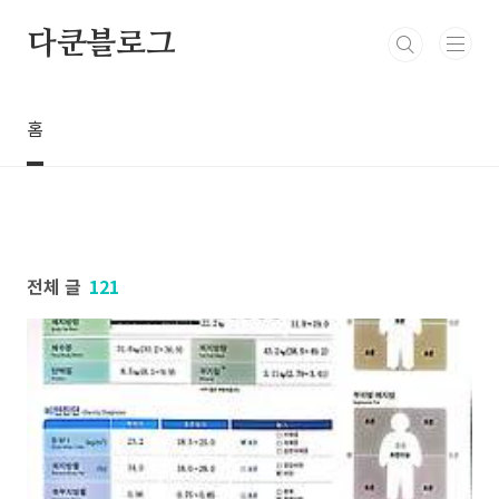
본문 바로가기
다쿤블로그
홈
전체 글
121