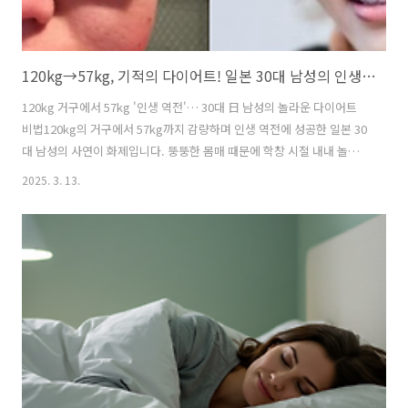
120kg→57kg, 기적의 다이어트! 일본 30대 남성의 인생 역전 스토리
120kg 거구에서 57kg '인생 역전'… 30대 日 남성의 놀라운 다이어트
비법120kg의 거구에서 57kg까지 감량하며 인생 역전에 성공한 일본 30
대 남성의 사연이 화제입니다. 뚱뚱한 몸매 때문에 학창 시절 내내 놀림
을 받았던 타타(35)는 성인이 되어서도 "기분 나쁘다"라는 말을 들으며
2025. 3. 13.
큰 충격을 받았습니다. 이후 그는 극단적인 다이어트를 시도했지만, 편의
점을 운영하면서 2년 만에 체중이 120kg까지 불어났습니다.절망 끝에서
다시 시작한 다이어트, 그리고 성공더 이상 좌절할 수 없었던 타타는 다
시 한번 다이어트에 도전하기로 결심했습니다. 편의점 한쪽에 골판지를
깔고 복근 운동을 시작했고, 퇴근 후에는 헬스장을 찾아 운동에 매진했습
니다. 또한, 자신에게 맞는 식단을 찾아 꾸준히 실천했습니다. 그..